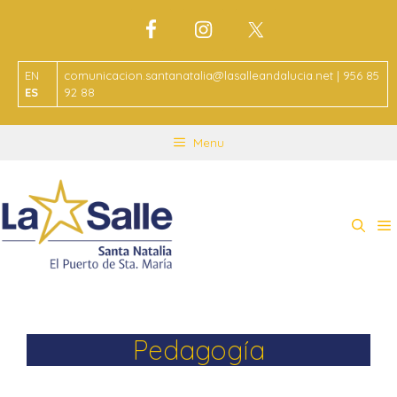
EN
comunicacion.santanatalia@lasalleandalucia.net | 956 85
ES
92 88
Menu
Pedagogía