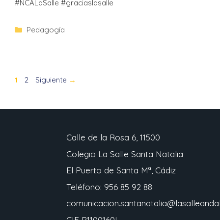
#NCALaSalle #graciaslasalle
Pedagogía
1
2
Siguiente
→
Calle de la Rosa 6, 11500
Colegio La Salle Santa Natalia
El Puerto de Santa Mª, Cádiz
Teléfono: 956 85 92 88
comunicacion.santanatalia@lasalleandal
CIF R1100160I