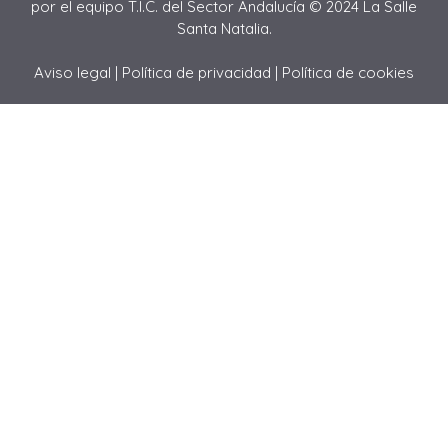
por el equipo T.I.C. del Sector Andalucía © 2024 La Salle
Santa Natalia.
Aviso legal
|
Política de privacidad
|
Política de cookies