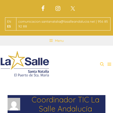
EN
comunicacion.santanatalia@lasalleandalucia.net | 956 85
ES
92 88
Menu
Coordinador TIC La
Salle Andalucía