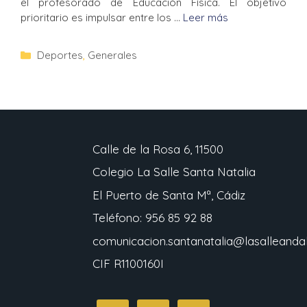
el profesorado de Educación Física. El objetivo
prioritario es impulsar entre los …
Leer más
Deportes
,
Generales
Calle de la Rosa 6, 11500
Colegio La Salle Santa Natalia
El Puerto de Santa Mª, Cádiz
Teléfono: 956 85 92 88
comunicacion.santanatalia@lasalleandal
CIF R1100160I