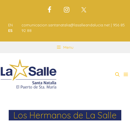
EN
comunicacion.santanatalia@lasalleandalucia.net | 956 85
ES
92 88
Menu
Los Hermanos de La Salle