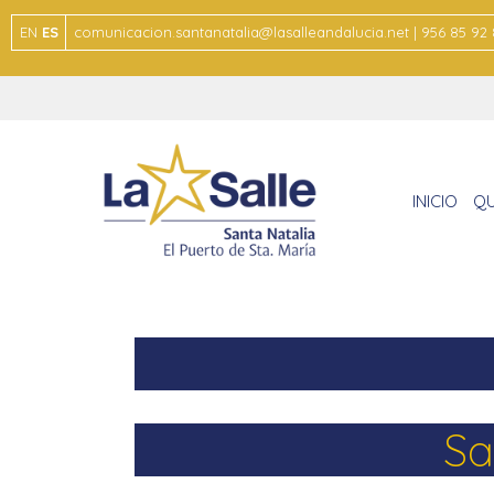
EN
ES
comunicacion.santanatalia@lasalleandalucia.net | 956 85 92
INICIO
QU
Sa