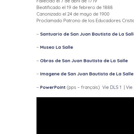
Fallecido el 7 de abril de 1719
Beatificado el 19 de febrero de 1888
Canonizado el 24 de mayo de 1900
Proclamado Patrono de los Educadores Cristi
–
Santuario de San Juan Bautista de La Sall
–
Museo La Salle
–
Obras de San Juan Bautista de La Salle
–
Imagene de San Juan Bautista de La Salle
–
PowerPoint
(pps – français)
Vie DLS 1
|
Vie