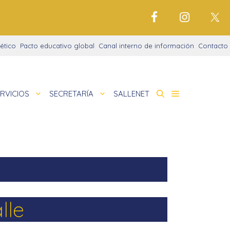
ético
Pacto educativo global
Canal interno de información
Contacto
RVICIOS
SECRETARÍA
SALLENET
cto educativo
de
idades extraescolares
nigrama
cio justo
amaciones didácticas
tariado
lle