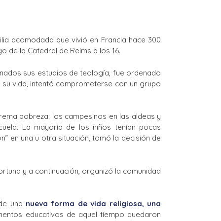
milia acomodada que vivió en Francia hace 300
o de la Catedral de Reims a los 16.
minados sus estudios de teología, fue ordenado
de su vida, intentó comprometerse con un grupo
xtrema pobreza: los campesinos en las aldeas y
cuela. La mayoría de los niños tenían pocas
n” en una u otra situación, tomó la decisión de
fortuna y a continuación, organizó la comunidad
de una
nueva forma de vida religiosa, una
mentos educativos de aquel tiempo quedaron