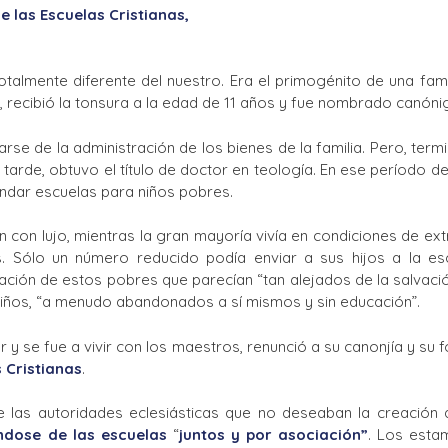
e las Escuelas Cristianas,
La Salle en el mundo
Vocación lasaliana
totalmente diferente del nuestro. Era el primogénito de una fa
, recibió la tonsura a la edad de 11 años y fue nombrado canónig
e de la administración de los bienes de la familia. Pero, ter
 tarde, obtuvo el título de doctor en teología. En ese período 
undar escuelas para niños pobres.
n con lujo, mientras la gran mayoría vivía en condiciones de e
s. Sólo un número reducido podía enviar a sus hijos a la es
ación de estos pobres que parecían “tan alejados de la salvació
niños, “a menudo abandonados a sí mismos y sin educación”.
 y se fue a vivir con los maestros, renunció a su canonjía y su 
 Cristianas
.
 las autoridades eclesiásticas que no deseaban la creación 
dose de las escuelas
“
juntos y por asociación”
. Los esta