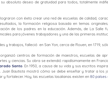
u absoluto deseo de gratuidad para todos, totalmente indife
ograron con éxito crear una red de escuelas de calidad, caract
esultados, la formación religiosa basada en temas original
licación de los padres en la educación. Además, de La Salle
cales para jóvenes trabajadores y una de las primeras instituci
s y trabajos, falleció en San Yon, cerca de Rouen, en 1719, só
 organizó centros de formación de maestros, escuelas de apre
tes y ciencias. Su obra se extendió rapidísimamente en Franci
larado Santo
. En 1950, a causa de su vida y sus escritos inspira
n
. Juan Bautista mostró cómo se debe enseñar y tratar a los j
y fortalecer. Hoy, las escuelas lasalianas existen en
80 países 