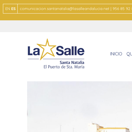
EN
ES
comunicacion.santanatalia@lasalleandalucia.net | 956 85 92
INICIO
QU