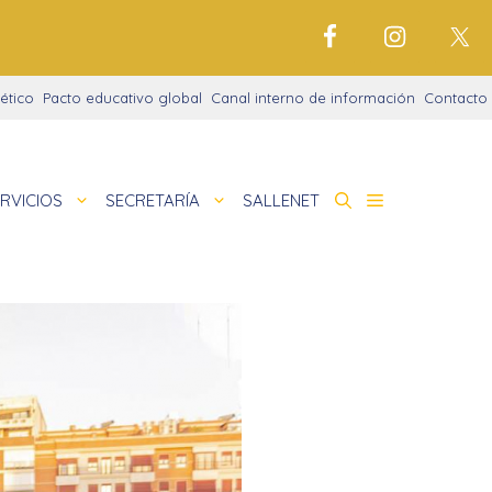
ético
Pacto educativo global
Canal interno de información
Contacto
RVICIOS
SECRETARÍA
SALLENET
cto educativo
de
idades extraescolares
nigrama
cio justo
amaciones didácticas
tariado