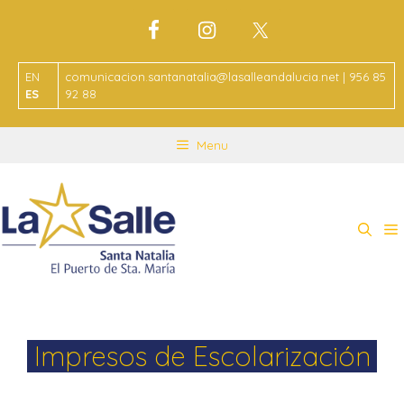
EN
comunicacion.santanatalia@lasalleandalucia.net | 956 85
ES
92 88
Menu
Impresos de Escolarización