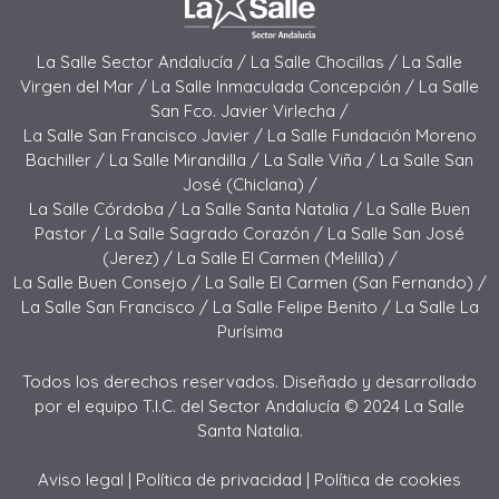
La Salle Sector Andalucía /
La Salle Chocillas /
La Salle
Virgen del Mar /
La Salle Inmaculada Concepción /
La Salle
San Fco. Javier Virlecha /
La Salle San Francisco Javier /
La Salle Fundación Moreno
Bachiller /
La Salle Mirandilla /
La Salle Viña /
La Salle San
José (Chiclana) /
La Salle Córdoba /
La Salle Santa Natalia /
La Salle Buen
Pastor /
La Salle Sagrado Corazón /
La Salle San José
(Jerez) /
La Salle El Carmen (Melilla) /
La Salle Buen Consejo /
La Salle El Carmen (San Fernando) /
La Salle San Francisco /
La Salle Felipe Benito /
La Salle La
Purísima
Todos los derechos reservados. Diseñado y desarrollado
por el equipo T.I.C. del Sector Andalucía © 2024 La Salle
Santa Natalia.
Aviso legal
|
Política de privacidad
|
Política de cookies