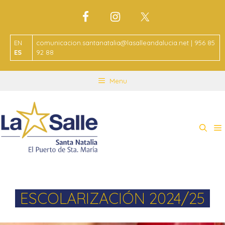
EN
comunicacion.santanatalia@lasalleandalucia.net | 956 85
ES
92 88
Menu
ESCOLARIZACIÓN 2024/25