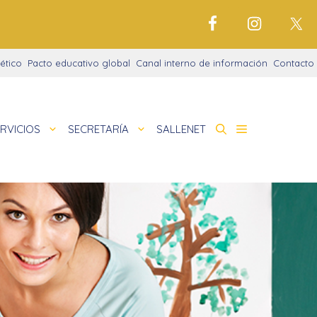
ético
Pacto educativo global
Canal interno de información
Contacto
RVICIOS
SECRETARÍA
SALLENET
cto educativo
de
idades extraescolares
nigrama
cio justo
amaciones didácticas
tariado