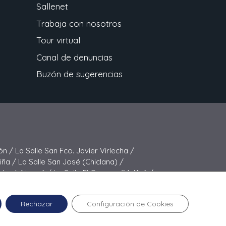
Sallenet
Trabaja con nosotros
Tour virtual
Canal de denuncias
Buzón de sugerencias
ón /
La Salle San Fco. Javier Virlecha /
Viña /
La Salle San José (Chiclana) /
 José (Jerez) /
La Salle El Carmen (Melilla) /
elipe Benito /
La Salle La Purísima
Rechazar
Configuración de Cookies
a © 2024 La Salle Santa Natalia.