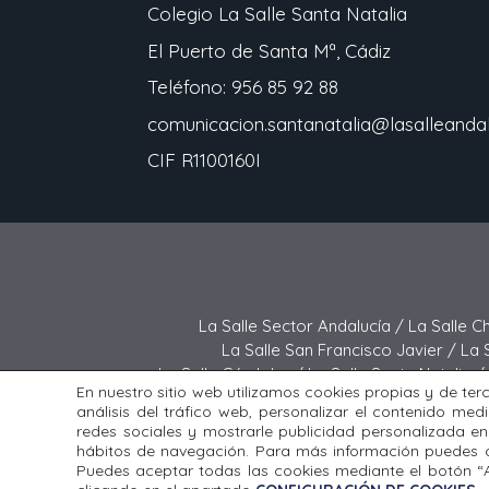
Colegio La Salle Santa Natalia
El Puerto de Santa Mª, Cádiz
Teléfono: 956 85 92 88
comunicacion.santanatalia@lasalleandal
CIF R1100160I
La Salle Sector Andalucía /
La Salle C
La Salle San Francisco Javier /
La 
La Salle Córdoba /
La Salle Santa Natalia /
En nuestro sitio web utilizamos cookies propias y de ter
La Salle Buen Consejo /
La Sall
análisis del tráfico web, personalizar el contenido med
redes sociales y mostrarle publicidad personalizada en
Todos los derechos reservados. 
hábitos de navegación. Para más información puedes c
Puedes aceptar todas las cookies mediante el botón “