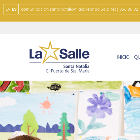
EN
ES
comunicacion.santanatalia@lasalleandalucia.net | 956 85 92
INICIO
QU