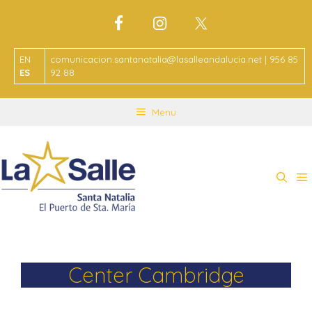
EN
comunicacion.santanatalia@lasalleandalucia.net | 956 85
ES
92 88
Menu
Center Cambridge