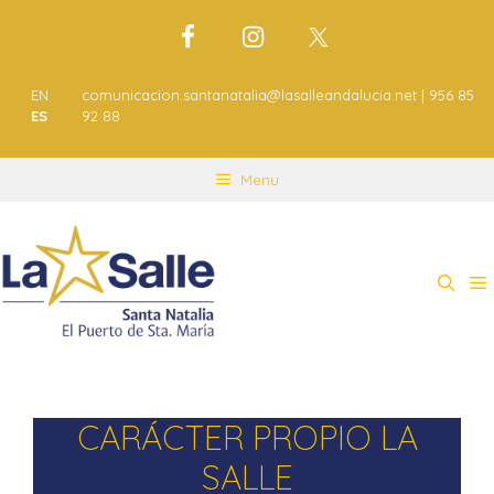
EN
comunicacion.santanatalia@lasalleandalucia.net | 956 85
ES
92 88
Menu
CARÁCTER PROPIO LA
SALLE